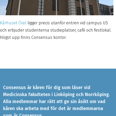
Kårhuset Örat
ligger precis utanför entren vid campus US
och erbjuder studenterna studieplatser, café och festlokal.
Högst upp finns Consensus kontor.
Consensus är kåren för dig som läser vid
Medicinska fakulteten i Linköping och Norrköping.
Alla medlemmar har rätt att ge sin åsikt om vad
kåren ska arbeta med för det är medlemmarna
som är Consensus.