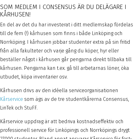
SOM MEDLEM I CONSENSUS ÄR DU DELÄGARE I
KÅRHUSEN!
En del av det du har investerat i ditt medlemskap fördelas
till de fem (!) kårhusen som finns i både Linköping och
Norrköping. I kårhusen jobbar studenter extra på sin fritid
från alla fakulteter och varje gång du köper, hyr eller
beställer något i kårhusen går pengarna direkt tillbaka till
kårhusen. Pengarna kan t.ex. gå till arbetarnas löner, öka
utbudet, köpa inventarier osv.
Kårhusen drivs av den idéella serviceorganisationen
Kårservice
som ägs av de tre studentkårerna Consensus,
LinTek och StuFF.
Kårservice uppdrag är att bedriva kostnadseffektiv och
professionell service för Linköpings och Norrköpings drygt
27000 studenter. Bland annat ansvarar Kårservice för fest-