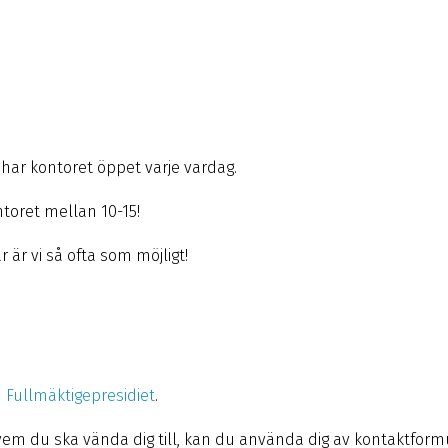
har kontoret öppet varje vardag.
ntoret mellan 10-15!
r är vi så ofta som möjligt!
h
Fullmäktigepresidiet
.
t vem du ska vända dig till, kan du använda dig av kontaktfor