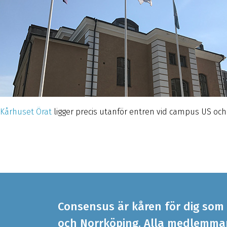
Kårhuset Örat
ligger precis utanför entren vid campus US och
Consensus är kåren för dig som 
och Norrköping. Alla medlemmar 