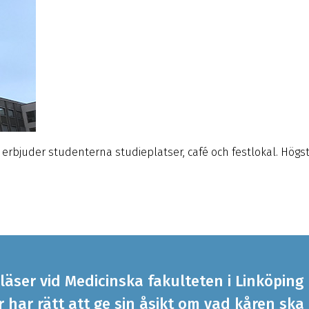
 erbjuder studenterna studieplatser, café och festlokal. Högs
läser vid Medicinska fakulteten i Linköping
har rätt att ge sin åsikt om vad kåren ska