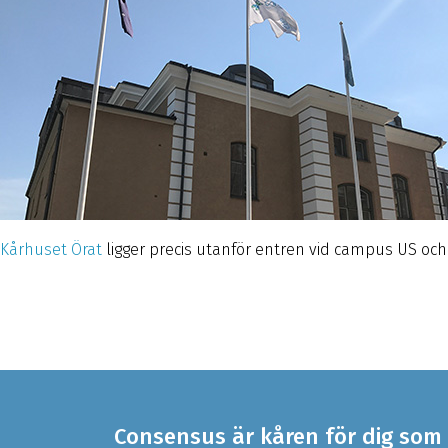
Kårhuset Örat
ligger precis utanför entren vid campus US och
Consensus är kåren för dig som 