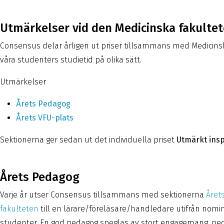
Utmärkelser vid den Medicinska fakulte
Consensus delar årligen ut priser tillsammans med Medicinska 
våra studenters studietid på olika sätt.
Utmärkelser
Årets Pedagog
Årets VFU-plats
Sektionerna ger sedan ut det individuella priset
Utmärkt insp
Årets Pedagog
Varje år utser Consensus tillsammans med sektionerna
Årets
fakultete
n
till en lärare/föreläsare/handledare utifrån nomin
studenter. En god pedagog speglas av stort engagemang, pe