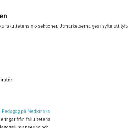
ten
fakultetens nio sektioner. Utmärkelserna ges i syfte att lyft
iratör
.
 Pedagog på Medicinska
eringar från fakultetens
dagogisk nyansering och