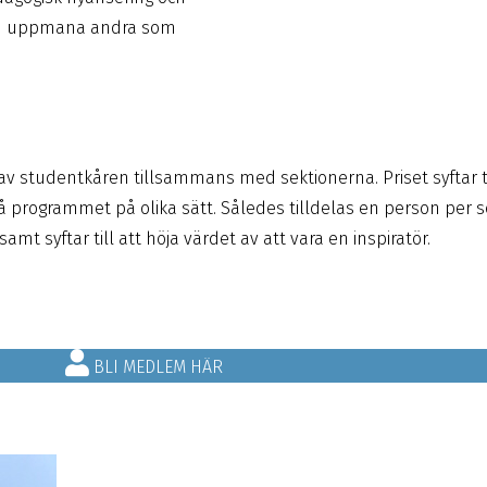
r och uppmana andra som
n av studentkåren tillsammans med sektionerna. Priset syfta
programmet på olika sätt. Således tilldelas en person per sek
mt syftar till att höja värdet av att vara en inspiratör.
BLI MEDLEM HÄR