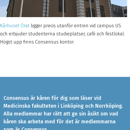
Kårhuset Örat
ligger precis utanför entren vid campus US
och erbjuder studenterna studieplatser, café och festlokal.
Högst upp finns Consensus kontor.
Consensus är kåren för dig som läser vid
Medicinska fakulteten i Linköping och Norrköping.
Alla medlemmar har rätt att ge sin åsikt om vad
kåren ska arbeta med för det är medlemmarna
som är Consensus.